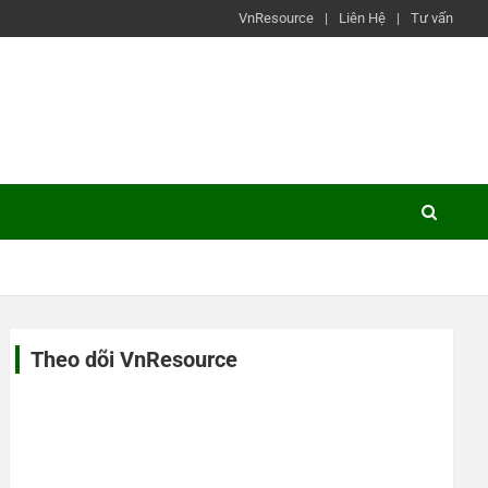
VnResource
Liên Hệ
Tư vấn
Theo dõi VnResource