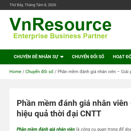
Skip
Thứ Bảy, Tháng Tám 8, 2026
to
content
VnResource Blog
CHUYÊN ĐỀ NHÂN SỰ
CHUYỂN ĐỔI SỐ
HOẠT Đ
Home
Chuyển đổi số
Phần mềm đánh giá nhân viên – Giải 
Phần mềm đánh giá nhân viên –
hiệu quả thời đại CNTT
Phần mềm đánh giá nhân viên
​là công cụ quan trọng để do