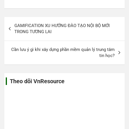
Điều
GAMIFICATION XU HƯỚNG ĐÀO TẠO NỘI BỘ MỚI
hướng
TRONG TƯƠNG LAI
bài
viết
Cần lưu ý gì khi xây dựng phần mềm quản lý trung tâm
tin học?
Theo dõi VnResource