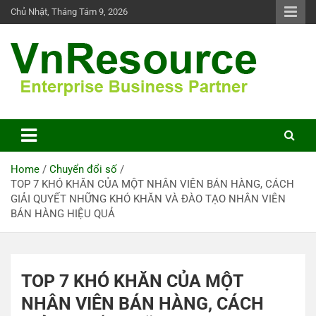
Skip
Chủ Nhật, Tháng Tám 9, 2026
to
content
VnResource Blog
Home
Chuyển đổi số
TOP 7 KHÓ KHĂN CỦA MỘT NHÂN VIÊN BÁN HÀNG, CÁCH
GIẢI QUYẾT NHỮNG KHÓ KHĂN VÀ ĐÀO TẠO NHÂN VIÊN
BÁN HÀNG HIỆU QUẢ
TOP 7 KHÓ KHĂN CỦA MỘT
NHÂN VIÊN BÁN HÀNG, CÁCH