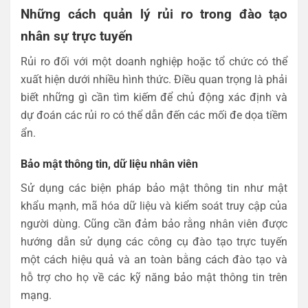
Những cách quản lý rủi ro trong đào tạo
nhân sự trực tuyến
Rủi ro đối với một doanh nghiệp hoặc tổ chức có thể
xuất hiện dưới nhiều hình thức. Điều quan trọng là phải
biết những gì cần tìm kiếm để chủ động xác định và
dự đoán các rủi ro có thể dẫn đến các mối đe dọa tiềm
ẩn.
Bảo mật thông tin, dữ liệu nhân viên
Sử dụng các biện pháp bảo mật thông tin như mật
khẩu mạnh, mã hóa dữ liệu và kiểm soát truy cập của
người dùng. Cũng cần đảm bảo rằng nhân viên được
hướng dẫn sử dụng các công cụ đào tạo trực tuyến
một cách hiệu quả và an toàn bằng cách đào tạo và
hỗ trợ cho họ về các kỹ năng bảo mật thông tin trên
mạng.