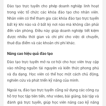
Đào tạo trực tuyến cho phép doanh nghiệp linh hoạt
trong việc tổ chức các khóa đào tạo cho nhân viên.
Nhân viên có thể tham gia các khóa đào tạo trực tuyến
bất kỳ khi nào và ở bất kỳ nơi nào mà không cần phải
đến văn phòng. Điều này giúp doanh nghiệp tiết kiệm
được nhiều thời gian và chi phí cho việc di chuyển,
thuê địa điểm và các khoản chi phí khác.
Nâng cao hiệu quả đào tạo
Đào tạo trực tuyến mở ra cơ hội cho học viên truy cập
vào những nguồn tài nguyên và kiến thức phong phú
và đa dạng. Học viên có thể học một cách chủ động,
nghiên cứu và phát triển kỹ năng của mình.
Ngoài ra, đào tạo trực tuyến cũng sử dụng các công cụ
hỗ trợ học tập tiên tiến, như video, bài giảng, bài tập và
đánh giá trực tuyến, giúp học viên nâng cao kỹ năng