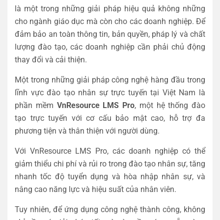
là một trong những giải pháp hiệu quả không những
cho ngành giáo dục mà còn cho các doanh nghiệp. Để
đảm bảo an toàn thông tin, bản quyền, pháp lý và chất
lượng đào tạo, các doanh nghiệp cần phải chủ động
thay đổi và cải thiện.
Một trong những giải pháp công nghệ hàng đầu trong
lĩnh vực đào tạo nhân sự trực tuyến tại Việt Nam là
phần mềm
VnResource LMS Pro
, một hệ thống đào
tạo trực tuyến với cơ cấu bảo mật cao, hỗ trợ đa
phương tiện và thân thiện với người dùng.
Với VnResource LMS Pro, các doanh nghiệp có thể
giảm thiểu chi phí và rủi ro trong đào tạo nhân sự, tăng
nhanh tốc độ tuyển dụng và hòa nhập nhân sự, và
nâng cao năng lực và hiệu suất của nhân viên.
Tuy nhiên, để ứng dụng công nghệ thành công, không