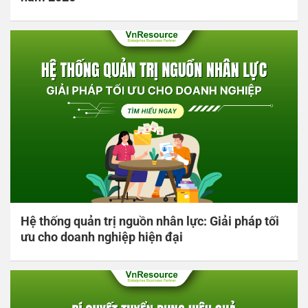
Hệ thống quản trị nguồn nhân lực: Giải pháp tối
ưu cho doanh nghiệp hiện đại