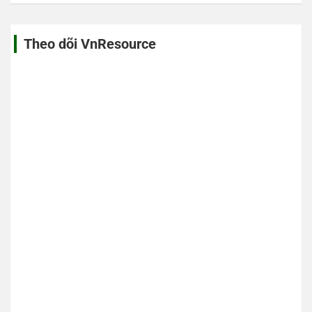
Theo dõi VnResource