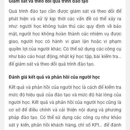
Giám sát và theo dõi quá trình đào tạo
Quá trình đào tạo cần được giám sát và theo dõi để
phát hiện và xử lý kịp thời các vấn đề có thể xảy ra
như: người học không tuân thủ các quy định về bảo
mật, người học không hoàn thành các nhiệm vụ được
giao, người học có hành vi gian lận hoặc vi phạm
quyền lợi của người khác. Có thể sử dụng các công cụ
như báo cáo hoạt động, nhật ký học tập, bài kiểm tra…
để giám sát và theo dõi quá trình đào tạo.
Đánh giá kết quả và phản hồi của người học
Kết quả và phản hồi của người học là cách để kiểm tra
mức độ hiệu quả của đào tạo và mức độ hài lòng của
người học. Kết quả và phản hồi của người học cũng là
cơ sở để điều chỉnh và cải thiện nội dung và phương
pháp đào tạo. Có thể sử dụng các công cụ như khảo
sát ý kiến, phản hồi khách hàng, chỉ số KPI… để đánh