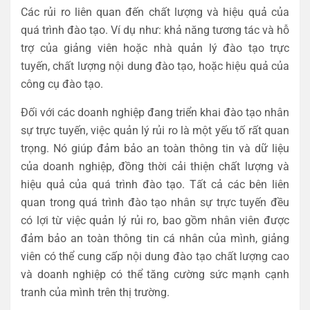
Các rủi ro liên quan đến chất lượng và hiệu quả của
quá trình đào tạo. Ví dụ như: khả năng tương tác và hỗ
trợ của giảng viên hoặc nhà quản lý đào tạo trực
tuyến, chất lượng nội dung đào tạo, hoặc hiệu quả của
công cụ đào tạo.
Đối với các doanh nghiệp đang triển khai đào tạo nhân
sự trực tuyến, việc quản lý rủi ro là một yếu tố rất quan
trọng. Nó giúp đảm bảo an toàn thông tin và dữ liệu
của doanh nghiệp, đồng thời cải thiện chất lượng và
hiệu quả của quá trình đào tạo. Tất cả các bên liên
quan trong quá trình đào tạo nhân sự trực tuyến đều
có lợi từ việc quản lý rủi ro, bao gồm nhân viên được
đảm bảo an toàn thông tin cá nhân của mình, giảng
viên có thể cung cấp nội dung đào tạo chất lượng cao
và doanh nghiệp có thể tăng cường sức mạnh cạnh
tranh của mình trên thị trường.