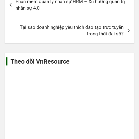
Phần mềm quản lý nhân sự HRM – Xu hướng quản trị
hướng
nhân sự 4.0
bài
viết
Tại sao doanh nghiệp yêu thích đào tạo trực tuyến
trong thời đại số?
Theo dõi VnResource