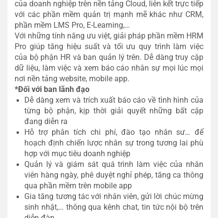
của doanh nghiệp trên nền tảng Cloud, liên kết trực tiếp
với các phần mềm quản trị mạnh mẽ khác như CRM,
phần mềm LMS Pro, E-Learning,…
Với những tính năng ưu việt, giải pháp phần mềm HRM
Pro giúp tăng hiệu suất và tối ưu quy trình làm việc
của bộ phận HR và ban quản lý trên. Dễ dàng truy cập
dữ liệu, làm việc và xem báo cáo nhân sự mọi lúc mọi
nơi nền tảng website, mobile app.
*Đối với ban lãnh đạo
Dễ dàng xem và trích xuất báo cáo về tình hình của
từng bộ phận, kịp thời giải quyết những bất cập
đang diễn ra
Hỗ trợ phân tích chi phí, đào tạo nhân sư… để
hoạch định chiến lược nhân sự trong tương lai phù
hợp với mục tiêu doanh nghiệp
Quản lý và giám sát quá trình làm việc của nhân
viên hàng ngày, phê duyệt nghỉ phép, tăng ca thông
qua phần mềm trên mobile app
Gia tăng tương tác với nhân viên, gửi lời chúc mừng
sinh nhật,… thông qua kênh chat, tin tức nội bộ trên
diễn đàn