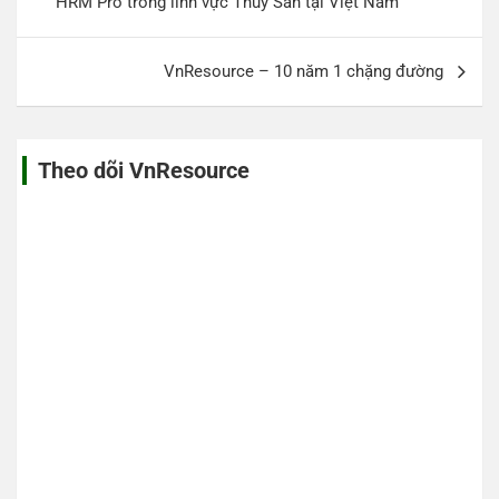
HRM Pro trong lĩnh vực Thủy Sản tại Việt Nam
bài
viết
VnResource – 10 năm 1 chặng đường
Theo dõi VnResource