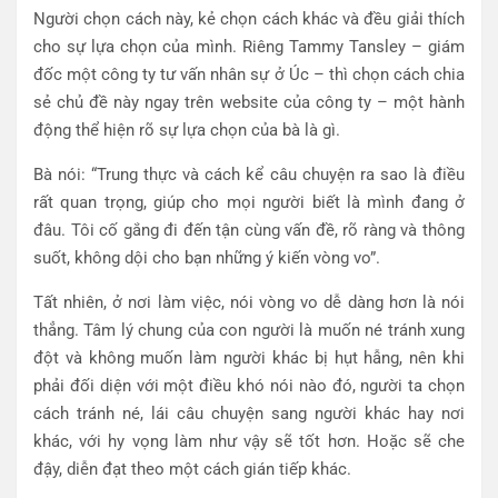
Người chọn cách này, kẻ chọn cách khác và đều giải thích
cho sự lựa chọn của mình. Riêng Tammy Tansley – giám
đốc một công ty tư vấn nhân sự ở Úc – thì chọn cách chia
sẻ chủ đề này ngay trên website của công ty – một hành
động thể hiện rõ sự lựa chọn của bà là gì.
Bà nói: “Trung thực và cách kể câu chuyện ra sao là điều
rất quan trọng, giúp cho mọi người biết là mình đang ở
đâu. Tôi cố gắng đi đến tận cùng vấn đề, rõ ràng và thông
suốt, không dội cho bạn những ý kiến vòng vo”.
Tất nhiên, ở nơi làm việc, nói vòng vo dễ dàng hơn là nói
thẳng. Tâm lý chung của con người là muốn né tránh xung
đột và không muốn làm người khác bị hụt hẫng, nên khi
phải đối diện với một điều khó nói nào đó, người ta chọn
cách tránh né, lái câu chuyện sang người khác hay nơi
khác, với hy vọng làm như vậy sẽ tốt hơn. Hoặc sẽ che
đậy, diễn đạt theo một cách gián tiếp khác.