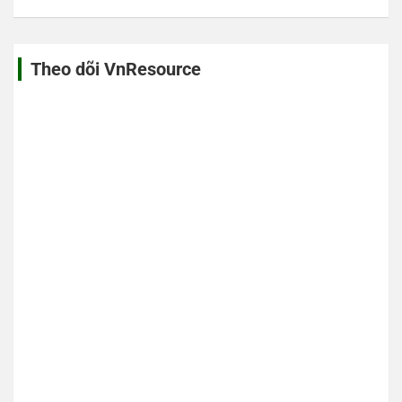
viết
Theo dõi VnResource