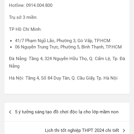
Hotline: 0914.004.800
Trụ sở 3 miền:
TP Hồ Chí Minh:
41/7 Phạm Ngũ Lão, Phường 3, Gò Vấp, TP.HCM
06 Nguyễn Trung Trực, Phường 5, Bình Thạnh, TP.HCM
Đà Nẵng: Tầng 4, 324 Nguyễn Hữu Thọ, Q. Cẩm Lệ, Tp. Đà
Nẵng
Hà Nội: Tầng 4, Số 84 Duy Tân, Q. Cầu Giấy, Tp. Hà Nội
Điều
5 ý tưởng sáng tạo đồ chơi độc lạ cho lớp mầm non
hướng
bài
Lịch thi tốt nghiệp THPT 2024 chi tiết