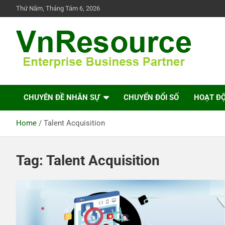
Skip
Thứ Năm, Tháng Tám 6, 2026
to
content
VnResource Blog
CHUYÊN ĐỀ NHÂN SỰ
CHUYỂN ĐỔI SỐ
HOẠT Đ
Home
Talent Acquisition
Tag:
Talent Acquisition