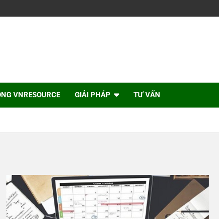
ỘNG VNRESOURCE
GIẢI PHÁP
TƯ VẤN