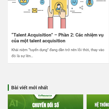
“Talent Acquisition” – Phần 2: Các nhiệm vụ
của một talent acquisition
Khái niệm “tuyển dụng” đang dần trở nên lỗi thời, thay vào
đó là sự lên…
Bài viết mới nhất