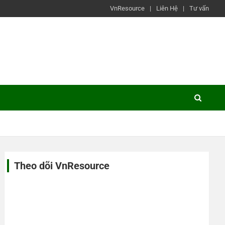
VnResource
Liên Hệ
Tư vấn
Theo dõi VnResource