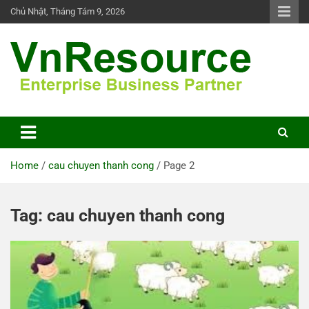
Skip
Chủ Nhật, Tháng Tám 9, 2026
to
content
VnResource Blog
Home
cau chuyen thanh cong
Page 2
Tag:
cau chuyen thanh cong