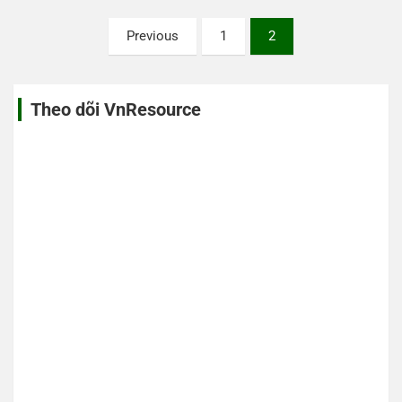
Posts
Previous
1
2
pagination
Theo dõi VnResource