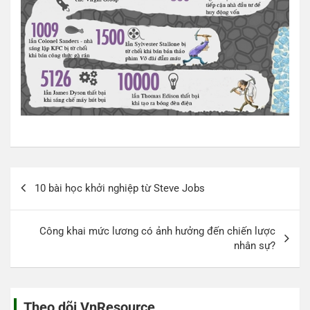
Điều
10 bài học khởi nghiệp từ Steve Jobs
hướng
bài
Công khai mức lương có ảnh hưởng đến chiến lược
viết
nhân sự?
Theo dõi VnResource