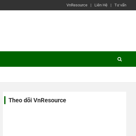
VnResource
Liên Hệ
Tư vấn
Theo dõi VnResource