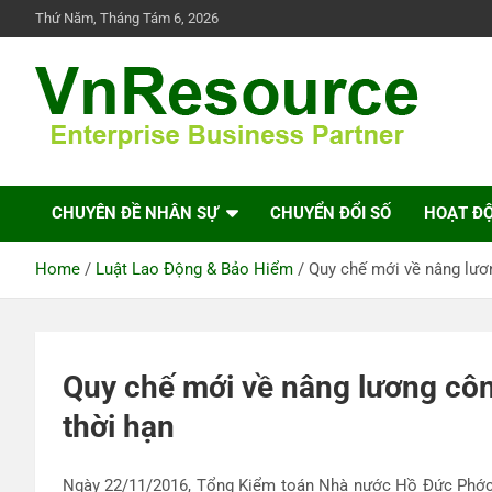
Skip
Thứ Năm, Tháng Tám 6, 2026
to
content
VnResource Blog
CHUYÊN ĐỀ NHÂN SỰ
CHUYỂN ĐỔI SỐ
HOẠT Đ
Home
Luật Lao Động & Bảo Hiểm
Quy chế mới về nâng lươ
Quy chế mới về nâng lương côn
thời hạn
Ngày 22/11/2016, Tổng Kiểm toán Nhà nước Hồ Đức Phớc k