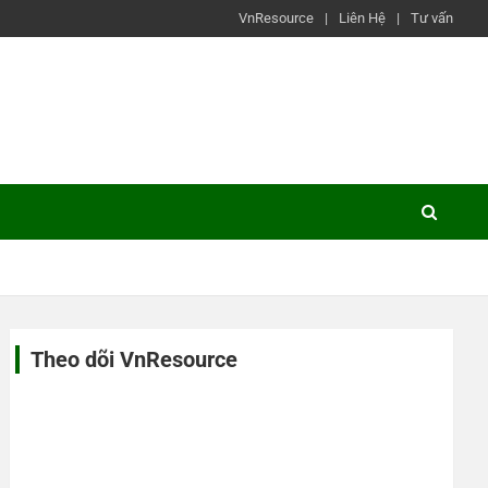
VnResource
Liên Hệ
Tư vấn
Theo dõi VnResource