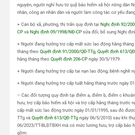
nguyện, người nghỉ hưu từ quỹ bảo hiểm xã hội nông dân 
nhân, công an nhân dân và người làm công tác cơ yếu đan
+ Cán bộ xã, phường, thị trấn quy định tại
Nghị định 92/20
CP
và
Nghị định 09/1998/NĐ-CP
sửa đổi, bổ sung Nghị địn
+ Người đang hưởng trợ cấp mất sức lao động hằng tháng 
tháng theo
Quyết định 91/2000/QĐ-TTg
,
Quyết định 613/QĐ
hằng tháng theo
Quyết định 206-CP
ngày 30/5/1979.
+ Người đang hưởng trợ cấp tai nạn lao động, bệnh nghề n
+ Người đang hưởng trợ cấp tuất hằng tháng trước ngày 0
– Các đối tượng quy định tại điểm a, điểm b, điểm c khoả
hưu, trợ cấp bảo hiểm xã hội và trợ cấp hằng tháng trước
cấp mất sức lao động trước ngày 01/01/1995, sau đó được
TTg và
Quyết định 613/QĐ-TTg
ngày 06/5/2010) sau khi thự
06/2023/TT-BLĐTBXH mà có mức lương hưu, trợ cấp bảo hiể
gồm: