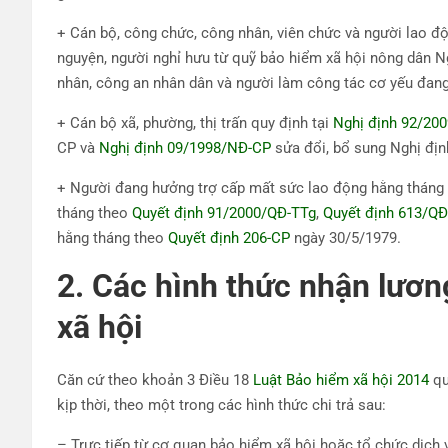
+ Cán bộ, công chức, công nhân, viên chức và người lao độ
nguyện, người nghỉ hưu từ quỹ bảo hiểm xã hội nông dân 
nhân, công an nhân dân và người làm công tác cơ yếu đan
+ Cán bộ xã, phường, thị trấn quy định tại
Nghị định 92/20
CP và
Nghị định 09/1998/NĐ-CP
sửa đổi, bổ sung Nghị địn
+ Người đang hưởng trợ cấp mất sức lao động hằng tháng 
tháng theo
Quyết định 91/2000/QĐ-TTg
,
Quyết định 613/QĐ
hằng tháng theo
Quyết định 206-CP
ngày 30/5/1979.
2. Các hình thức nhận lươn
xã hội
Căn cứ theo khoản 3 Điều 18
Luật Bảo hiểm xã hội 2014
qu
kịp thời, theo một trong các hình thức chi trả sau:
– Trực tiếp từ cơ quan bảo hiểm xã hội hoặc tổ chức dịch