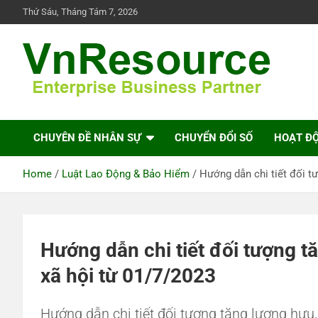
Skip
Thứ Sáu, Tháng Tám 7, 2026
to
content
VnResource Blog
CHUYÊN ĐỀ NHÂN SỰ
CHUYỂN ĐỔI SỐ
HOẠT Đ
Home
Luật Lao Động & Bảo Hiểm
Hướng dẫn chi tiết đối t
Hướng dẫn chi tiết đối tượng t
xã hội từ 01/7/2023
Hướng dẫn chi tiết đối tượng tăng lương hưu,