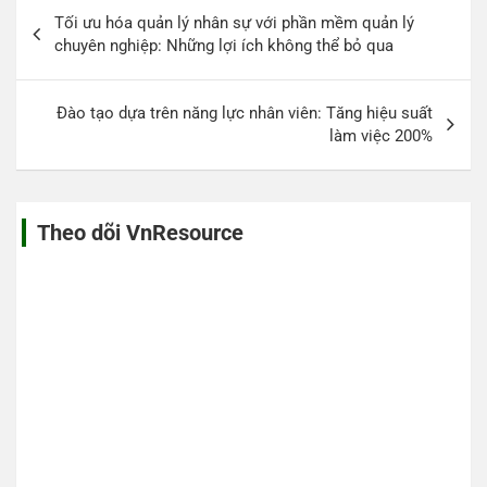
Điều
Tối ưu hóa quản lý nhân sự với phần mềm quản lý
hướng
chuyên nghiệp: Những lợi ích không thể bỏ qua
bài
viết
Đào tạo dựa trên năng lực nhân viên: Tăng hiệu suất
làm việc 200%
Theo dõi VnResource