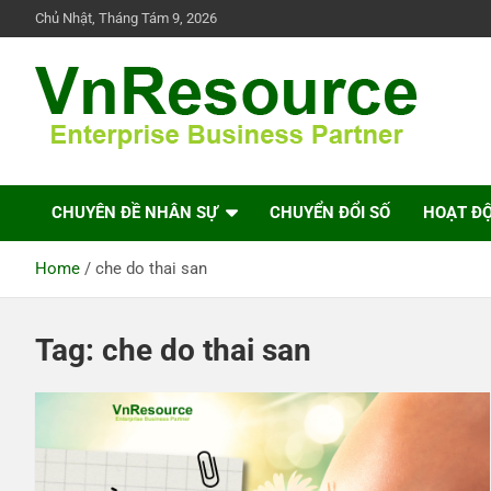
Skip
Chủ Nhật, Tháng Tám 9, 2026
to
content
VnResource Blog
CHUYÊN ĐỀ NHÂN SỰ
CHUYỂN ĐỔI SỐ
HOẠT Đ
Home
che do thai san
Tag:
che do thai san