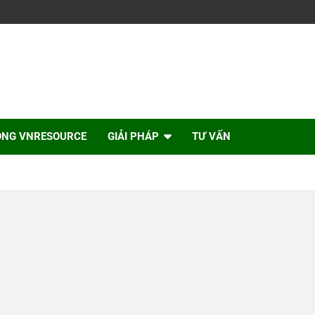
ỘNG VNRESOURCE
GIẢI PHÁP
TƯ VẤN