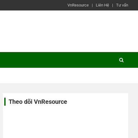
VnResource
Liên Hệ
Tư vấn
Theo dõi VnResource